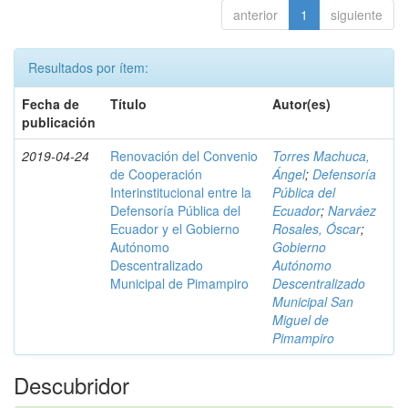
anterior
1
siguiente
Resultados por ítem:
Fecha de
Título
Autor(es)
publicación
2019-04-24
Renovación del Convenio
Torres Machuca,
de Cooperación
Ángel
;
Defensoría
Interinstitucional entre la
Pública del
Defensoría Pública del
Ecuador
;
Narváez
Ecuador y el Gobierno
Rosales, Óscar
;
Autónomo
Gobierno
Descentralizado
Autónomo
Municipal de Pimampiro
Descentralizado
Municipal San
Miguel de
Pimampiro
Descubridor