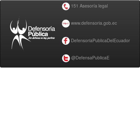
151 Asesoría legal
www.defensoria.gob.ec
DefensoriaPublicaDelEcuador
@DefensaPublicaE