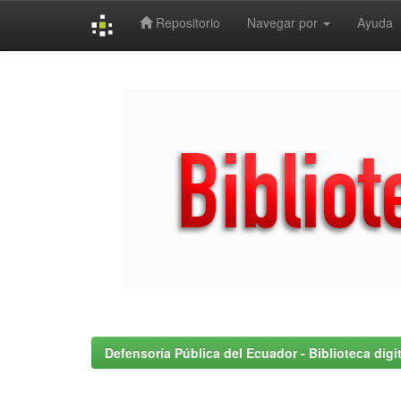
Repositorio
Navegar por
Ayuda
Skip
navigation
Defensoría Pública del Ecuador - Biblioteca digit