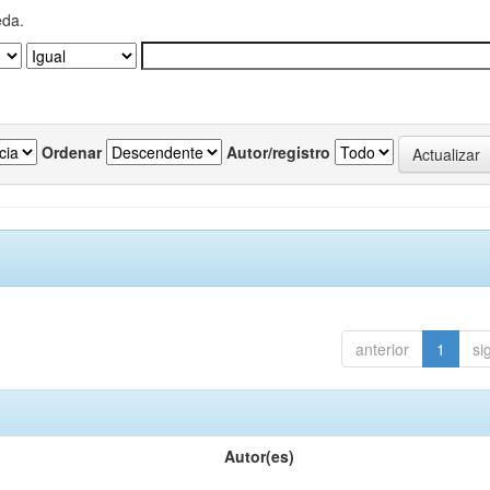
eda.
Ordenar
Autor/registro
anterior
1
si
Autor(es)