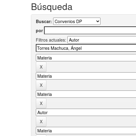
Búsqueda
Buscar:
por
Filtros actuales: