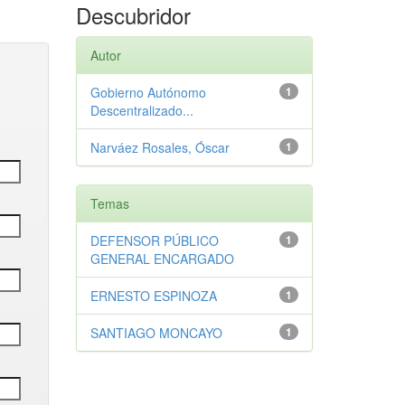
Descubridor
Autor
Gobierno Autónomo
1
Descentralizado...
Narváez Rosales, Óscar
1
Temas
DEFENSOR PÚBLICO
1
GENERAL ENCARGADO
ERNESTO ESPINOZA
1
SANTIAGO MONCAYO
1