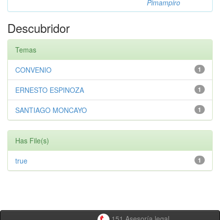
Pimampiro
Descubridor
Temas
CONVENIO
1
ERNESTO ESPINOZA
1
SANTIAGO MONCAYO
1
Has File(s)
true
1
151 Asesoría legal