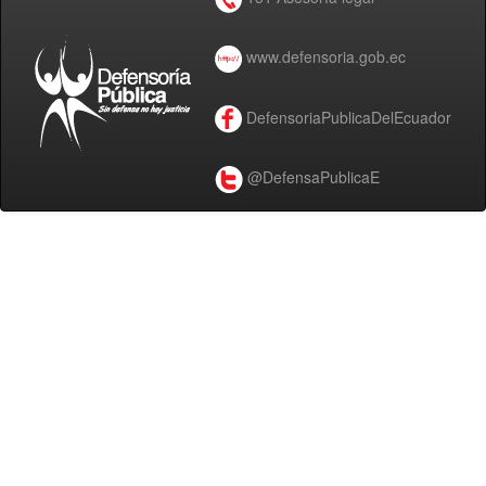
www.defensoria.gob.ec
DefensoriaPublicaDelEcuador
@DefensaPublicaE