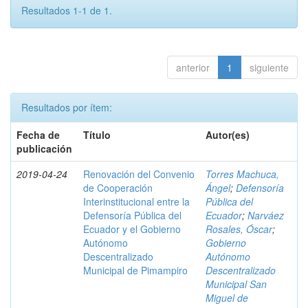
Resultados 1-1 de 1.
anterior
1
siguiente
Resultados por ítem:
Fecha de
Título
Autor(es)
publicación
2019-04-24
Renovación del Convenio
Torres Machuca,
de Cooperación
Ángel
;
Defensoría
Interinstitucional entre la
Pública del
Defensoría Pública del
Ecuador
;
Narváez
Ecuador y el Gobierno
Rosales, Óscar
;
Autónomo
Gobierno
Descentralizado
Autónomo
Municipal de Pimampiro
Descentralizado
Municipal San
Miguel de