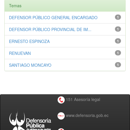
Temas
DEFENSOR PÚBLICO GENERAL ENCARGADO
1
DEFENSOR PÚBLICO PROVINCIAL DE IM...
1
ERNESTO ESPINOZA
1
RENUEVAN
1
SANTIAGO MONCAYO
1
151 Asesoría legal
www.defensoria.gob.ec