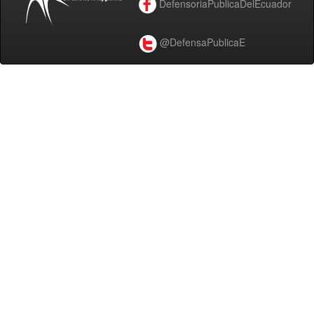
DefensoriaPublicaDelEcuador
@DefensaPublicaE