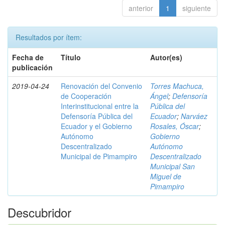
anterior
1
siguiente
Resultados por ítem:
Fecha de
Título
Autor(es)
publicación
2019-04-24
Renovación del Convenio
Torres Machuca,
de Cooperación
Ángel
;
Defensoría
Interinstitucional entre la
Pública del
Defensoría Pública del
Ecuador
;
Narváez
Ecuador y el Gobierno
Rosales, Óscar
;
Autónomo
Gobierno
Descentralizado
Autónomo
Municipal de Pimampiro
Descentralizado
Municipal San
Miguel de
Pimampiro
Descubridor