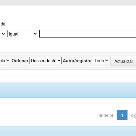
eda.
Ordenar
Autor/registro
anterior
1
si