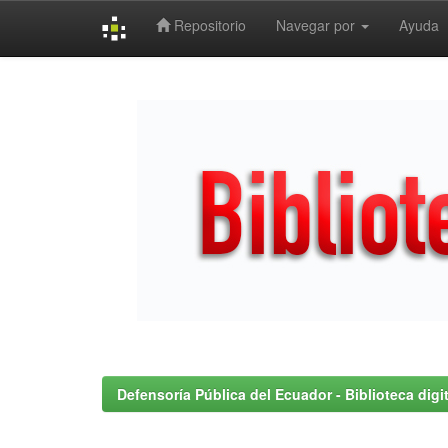
Repositorio
Navegar por
Ayuda
Skip
navigation
Defensoría Pública del Ecuador - Biblioteca digit