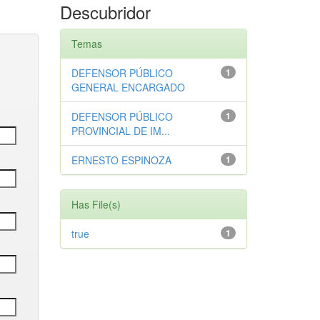
Descubridor
Temas
DEFENSOR PÚBLICO
1
GENERAL ENCARGADO
DEFENSOR PÚBLICO
1
PROVINCIAL DE IM...
ERNESTO ESPINOZA
1
Has File(s)
true
1