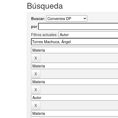
Búsqueda
Buscar:
por
Filtros actuales: