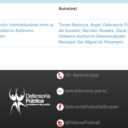
Autor(es)
n Interinstitucional entre la
Torres Machuca, Ángel
;
Defensoría Pú
 Gobierno Autónomo
del Ecuador
;
Narváez Rosales, Óscar
;
iro
Gobierno Autónomo Descentralizado
Municipal San Miguel de Pimampiro
151 Asesoría legal
www.defensoria.gob.ec
DefensoriaPublicaDelEcuador
@DefensaPublicaE