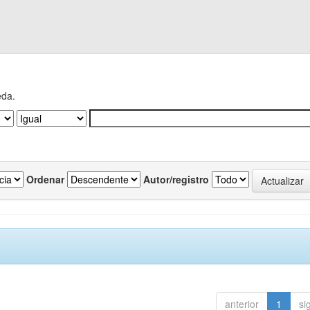
eda.
Ordenar
Autor/registro
anterior
1
si