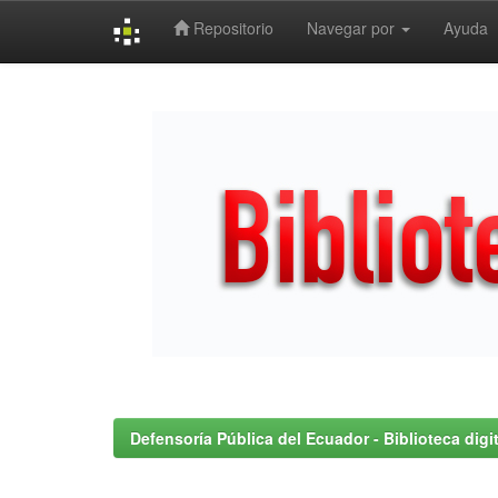
Repositorio
Navegar por
Ayuda
Skip
navigation
Defensoría Pública del Ecuador - Biblioteca digit