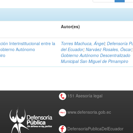
Autor(es)
n Interinstitucional entre la
Torres Machuca, Ángel
;
Defensoría Pú
 Gobierno Autónomo
del Ecuador
;
Narváez Rosales, Óscar
;
iro
Gobierno Autónomo Descentralizado
Municipal San Miguel de Pimampiro
151 Asesoría legal
www.defensoria.gob.ec
DefensoriaPublicaDelEcuador