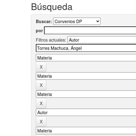
Búsqueda
Buscar:
por
Filtros actuales: