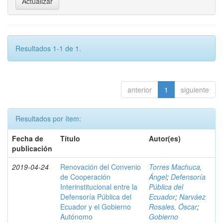
Resultados 1-1 de 1.
anterior
1
siguiente
Resultados por ítem:
Fecha de
Título
Autor(es)
publicación
2019-04-24
Renovación del Convenio
Torres Machuca,
de Cooperación
Ángel
;
Defensoría
Interinstitucional entre la
Pública del
Defensoría Pública del
Ecuador
;
Narváez
Ecuador y el Gobierno
Rosales, Óscar
;
Autónomo
Gobierno