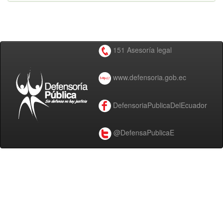
151 Asesoría legal
www.defensoria.gob.ec
DefensoriaPublicaDelEcuador
@DefensaPublicaE