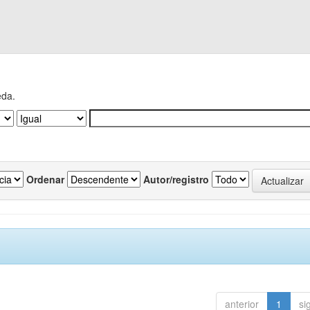
eda.
Ordenar
Autor/registro
anterior
1
si