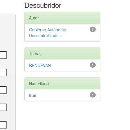
Descubridor
Autor
Gobierno Autónomo
1
Descentralizado...
Temas
RENUEVAN
1
Has File(s)
true
1