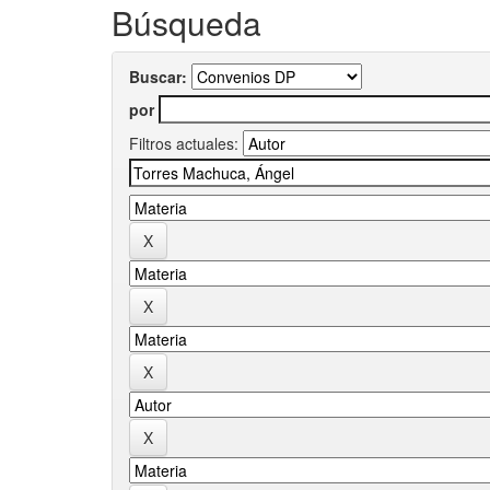
Búsqueda
Buscar:
por
Filtros actuales: