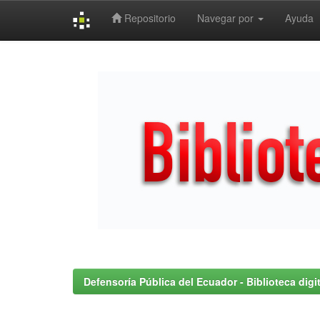
Repositorio
Navegar por
Ayuda
Skip
navigation
Defensoría Pública del Ecuador - Biblioteca digit