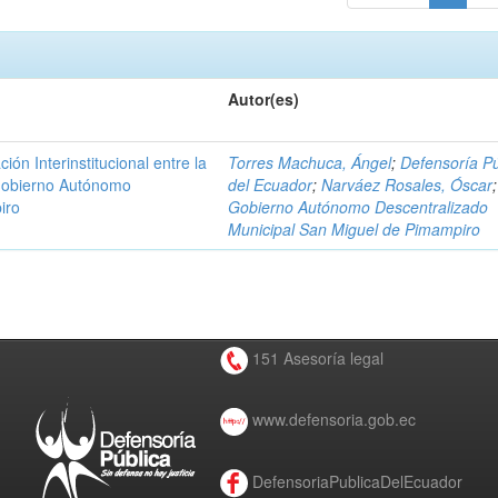
Autor(es)
n Interinstitucional entre la
Torres Machuca, Ángel
;
Defensoría Pú
 Gobierno Autónomo
del Ecuador
;
Narváez Rosales, Óscar
;
iro
Gobierno Autónomo Descentralizado
Municipal San Miguel de Pimampiro
151 Asesoría legal
www.defensoria.gob.ec
DefensoriaPublicaDelEcuador