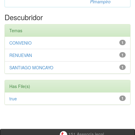
Pimampiro
Descubridor
Temas
CONVENIO
1
RENUEVAN
1
SANTIAGO MONCAYO
1
Has File(s)
true
1
151 Asesoría legal