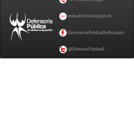
www.defensoria.gob.ec
DefensoriaPublicaDelEcuador
@DefensaPublicaE