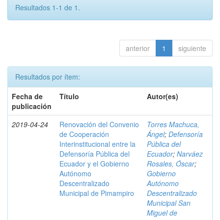
Resultados 1-1 de 1.
anterior
1
siguiente
Resultados por ítem:
Fecha de
Título
Autor(es)
publicación
2019-04-24
Renovación del Convenio
Torres Machuca,
de Cooperación
Ángel
;
Defensoría
Interinstitucional entre la
Pública del
Defensoría Pública del
Ecuador
;
Narváez
Ecuador y el Gobierno
Rosales, Óscar
;
Autónomo
Gobierno
Descentralizado
Autónomo
Municipal de Pimampiro
Descentralizado
Municipal San
Miguel de