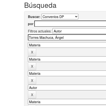
Búsqueda
Buscar:
por
Filtros actuales: