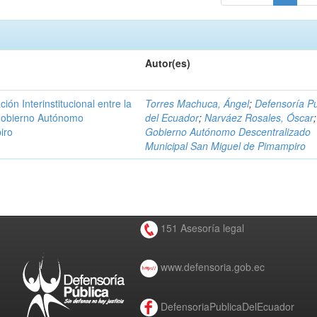
Autor(es)
n Interinstitucional entre la
Torres Machuca, Ángel
;
Defensoría Pú
 Gobierno Autónomo
del Ecuador
;
Narváez Rosales, Óscar
;
iro
Gobierno Autónomo Descentralizado
Municipal San Miguel de Pimampiro
151 Asesoría legal
www.defensoria.gob.ec
DefensoriaPublicaDelEcuador