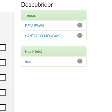
Descubridor
Temas
RENUEVAN
1
SANTIAGO MONCAYO
1
Has File(s)
true
1