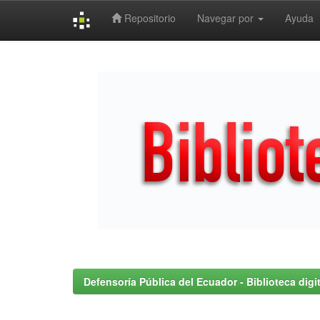
Repositorio
Navegar por
Ayuda
Skip
navigation
Defensoría Pública del Ecuador - Biblioteca digit