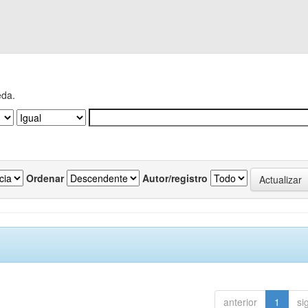
eda.
Ordenar
Autor/registro
anterior
1
si