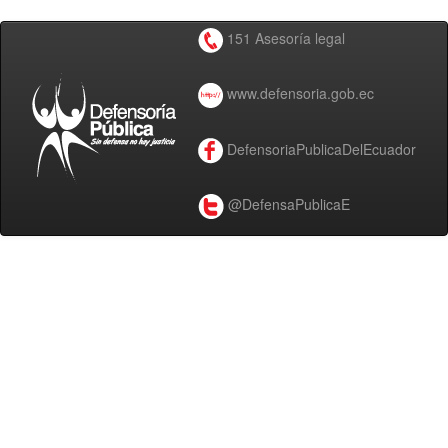
151 Asesoría legal
www.defensoria.gob.ec
DefensoriaPublicaDelEcuador
@DefensaPublicaE