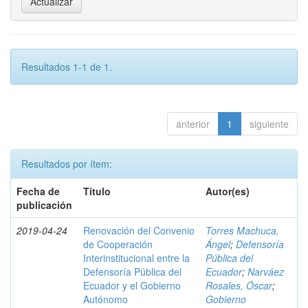
Resultados 1-1 de 1.
anterior
1
siguiente
Resultados por ítem:
Fecha de
Título
Autor(es)
publicación
2019-04-24
Renovación del Convenio
Torres Machuca,
de Cooperación
Ángel
;
Defensoría
Interinstitucional entre la
Pública del
Defensoría Pública del
Ecuador
;
Narváez
Ecuador y el Gobierno
Rosales, Óscar
;
Autónomo
Gobierno