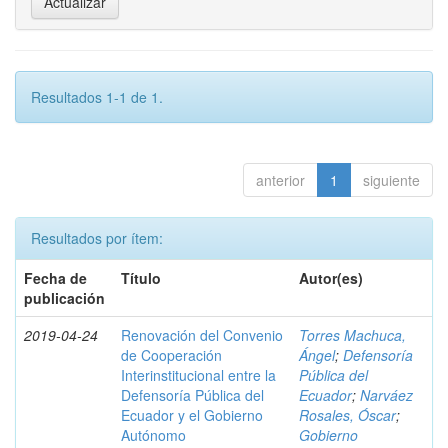
Resultados 1-1 de 1.
anterior
1
siguiente
Resultados por ítem:
Fecha de
Título
Autor(es)
publicación
2019-04-24
Renovación del Convenio
Torres Machuca,
de Cooperación
Ángel
;
Defensoría
Interinstitucional entre la
Pública del
Defensoría Pública del
Ecuador
;
Narváez
Ecuador y el Gobierno
Rosales, Óscar
;
Autónomo
Gobierno