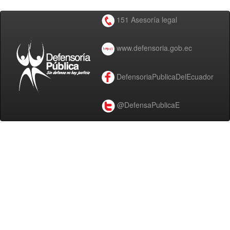
151 Asesoría legal
www.defensoria.gob.ec
DefensoriaPublicaDelEcuador
@DefensaPublicaE