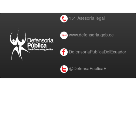
151 Asesoría legal
www.defensoria.gob.ec
DefensoriaPublicaDelEcuador
@DefensaPublicaE