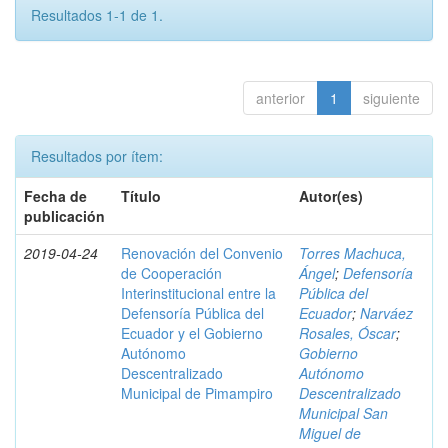
Resultados 1-1 de 1.
anterior
1
siguiente
Resultados por ítem:
Fecha de
Título
Autor(es)
publicación
2019-04-24
Renovación del Convenio
Torres Machuca,
de Cooperación
Ángel
;
Defensoría
Interinstitucional entre la
Pública del
Defensoría Pública del
Ecuador
;
Narváez
Ecuador y el Gobierno
Rosales, Óscar
;
Autónomo
Gobierno
Descentralizado
Autónomo
Municipal de Pimampiro
Descentralizado
Municipal San
Miguel de