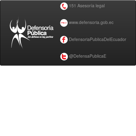
151 Asesoría legal
www.defensoria.gob.ec
DefensoriaPublicaDelEcuador
@DefensaPublicaE