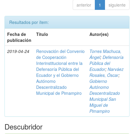
anterior
1
siguiente
Resultados por ítem:
Fecha de
Título
Autor(es)
publicación
2019-04-24
Renovación del Convenio
Torres Machuca,
de Cooperación
Ángel
;
Defensoría
Interinstitucional entre la
Pública del
Defensoría Pública del
Ecuador
;
Narváez
Ecuador y el Gobierno
Rosales, Óscar
;
Autónomo
Gobierno
Descentralizado
Autónomo
Municipal de Pimampiro
Descentralizado
Municipal San
Miguel de
Pimampiro
Descubridor