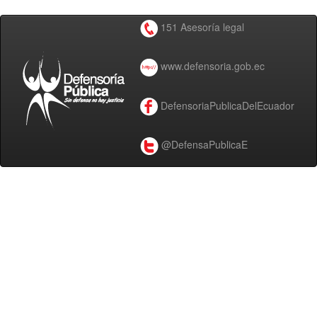
151 Asesoría legal
www.defensoria.gob.ec
DefensoriaPublicaDelEcuador
@DefensaPublicaE