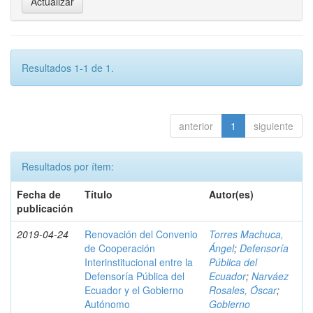
Resultados 1-1 de 1.
anterior
1
siguiente
Resultados por ítem:
Fecha de
Título
Autor(es)
publicación
2019-04-24
Renovación del Convenio
Torres Machuca,
de Cooperación
Ángel
;
Defensoría
Interinstitucional entre la
Pública del
Defensoría Pública del
Ecuador
;
Narváez
Ecuador y el Gobierno
Rosales, Óscar
;
Autónomo
Gobierno