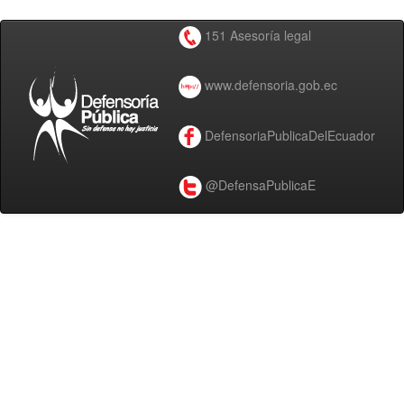
151 Asesoría legal
www.defensoria.gob.ec
DefensoriaPublicaDelEcuador
@DefensaPublicaE