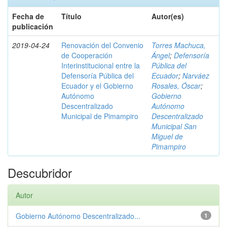
Fecha de
Título
Autor(es)
publicación
2019-04-24
Renovación del Convenio
Torres Machuca,
de Cooperación
Ángel
;
Defensoría
Interinstitucional entre la
Pública del
Defensoría Pública del
Ecuador
;
Narváez
Ecuador y el Gobierno
Rosales, Óscar
;
Autónomo
Gobierno
Descentralizado
Autónomo
Municipal de Pimampiro
Descentralizado
Municipal San
Miguel de
Pimampiro
Descubridor
Autor
Gobierno Autónomo Descentralizado...
1