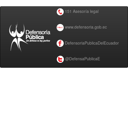
151 Asesoría legal
www.defensoria.gob.ec
DefensoriaPublicaDelEcuador
@DefensaPublicaE