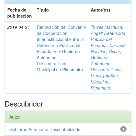
Fecha de
Título
Autor(es)
publicación
2019-04-24
Renovación del Convenio
Torres Machuca,
de Cooperación
Ángel
;
Defensoría
Interinstitucional entre la
Pública del
Defensoría Pública del
Ecuador
;
Narváez
Ecuador y el Gobierno
Rosales, Óscar
;
Autónomo
Gobierno
Descentralizado
Autónomo
Municipal de Pimampiro
Descentralizado
Municipal San
Miguel de
Pimampiro
Descubridor
Autor
Gobierno Autónomo Descentralizado...
1