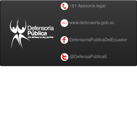
151 Asesoría legal
www.defensoria.gob.ec
DefensoriaPublicaDelEcuador
@DefensaPublicaE