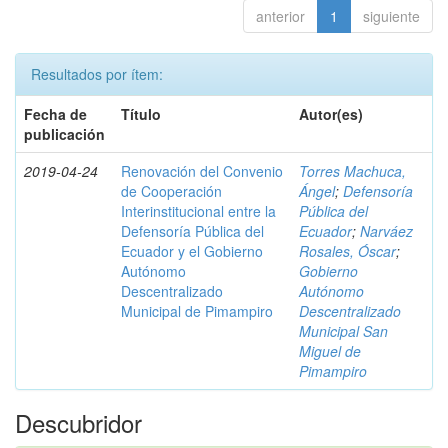
anterior
1
siguiente
Resultados por ítem:
Fecha de
Título
Autor(es)
publicación
2019-04-24
Renovación del Convenio
Torres Machuca,
de Cooperación
Ángel
;
Defensoría
Interinstitucional entre la
Pública del
Defensoría Pública del
Ecuador
;
Narváez
Ecuador y el Gobierno
Rosales, Óscar
;
Autónomo
Gobierno
Descentralizado
Autónomo
Municipal de Pimampiro
Descentralizado
Municipal San
Miguel de
Pimampiro
Descubridor