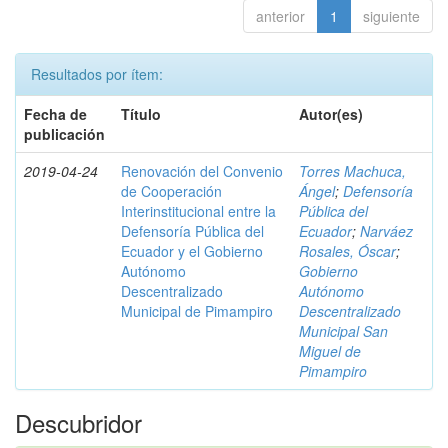
anterior
1
siguiente
Resultados por ítem:
Fecha de
Título
Autor(es)
publicación
2019-04-24
Renovación del Convenio
Torres Machuca,
de Cooperación
Ángel
;
Defensoría
Interinstitucional entre la
Pública del
Defensoría Pública del
Ecuador
;
Narváez
Ecuador y el Gobierno
Rosales, Óscar
;
Autónomo
Gobierno
Descentralizado
Autónomo
Municipal de Pimampiro
Descentralizado
Municipal San
Miguel de
Pimampiro
Descubridor