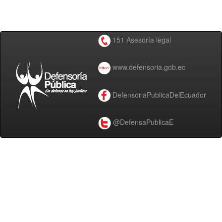
151 Asesoría legal
www.defensoria.gob.ec
DefensoriaPublicaDelEcuador
@DefensaPublicaE