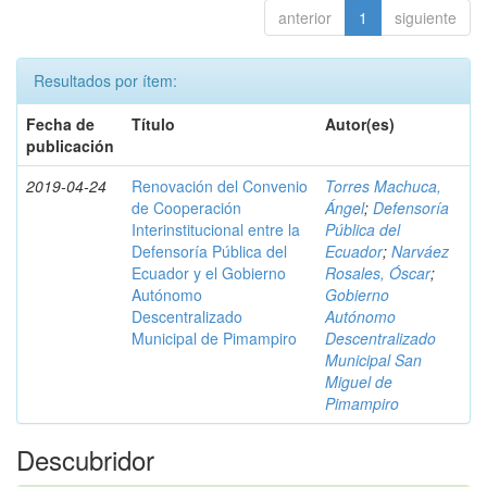
anterior
1
siguiente
Resultados por ítem:
Fecha de
Título
Autor(es)
publicación
2019-04-24
Renovación del Convenio
Torres Machuca,
de Cooperación
Ángel
;
Defensoría
Interinstitucional entre la
Pública del
Defensoría Pública del
Ecuador
;
Narváez
Ecuador y el Gobierno
Rosales, Óscar
;
Autónomo
Gobierno
Descentralizado
Autónomo
Municipal de Pimampiro
Descentralizado
Municipal San
Miguel de
Pimampiro
Descubridor