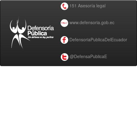
151 Asesoría legal
www.defensoria.gob.ec
DefensoriaPublicaDelEcuador
@DefensaPublicaE