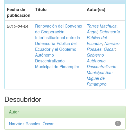
Fecha de
Título
Autor(es)
publicación
2019-04-24
Renovación del Convenio
Torres Machuca,
de Cooperación
Ángel
;
Defensoría
Interinstitucional entre la
Pública del
Defensoría Pública del
Ecuador
;
Narváez
Ecuador y el Gobierno
Rosales, Óscar
;
Autónomo
Gobierno
Descentralizado
Autónomo
Municipal de Pimampiro
Descentralizado
Municipal San
Miguel de
Pimampiro
Descubridor
Autor
Narváez Rosales, Óscar
1