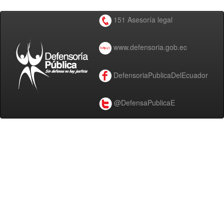
151 Asesoría legal
www.defensoria.gob.ec
DefensoriaPublicaDelEcuador
@DefensaPublicaE