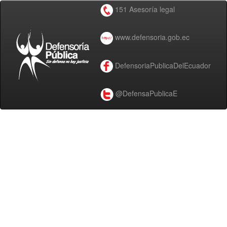
151 Asesoría legal
www.defensoria.gob.ec
DefensoriaPublicaDelEcuador
@DefensaPublicaE