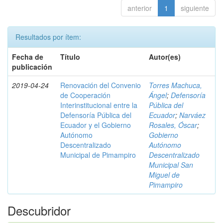
anterior
1
siguiente
Resultados por ítem:
Fecha de
Título
Autor(es)
publicación
2019-04-24
Renovación del Convenio
Torres Machuca,
de Cooperación
Ángel
;
Defensoría
Interinstitucional entre la
Pública del
Defensoría Pública del
Ecuador
;
Narváez
Ecuador y el Gobierno
Rosales, Óscar
;
Autónomo
Gobierno
Descentralizado
Autónomo
Municipal de Pimampiro
Descentralizado
Municipal San
Miguel de
Pimampiro
Descubridor