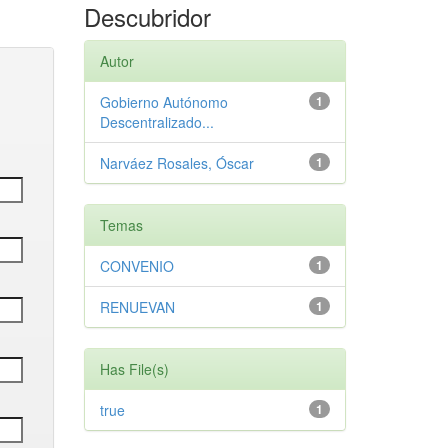
Descubridor
Autor
Gobierno Autónomo
1
Descentralizado...
Narváez Rosales, Óscar
1
Temas
CONVENIO
1
RENUEVAN
1
Has File(s)
true
1