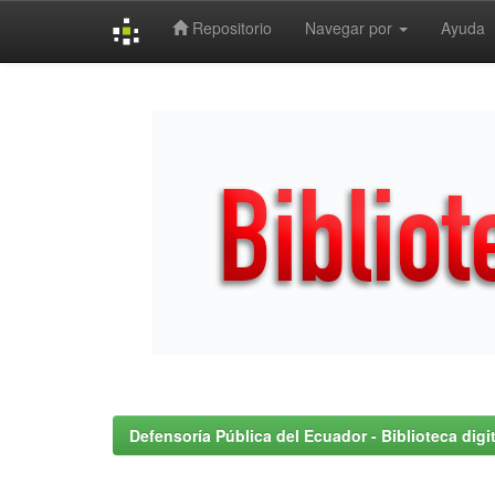
Repositorio
Navegar por
Ayuda
Skip
navigation
Defensoría Pública del Ecuador - Biblioteca digit