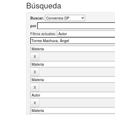
Búsqueda
Buscar:
por
Filtros actuales: