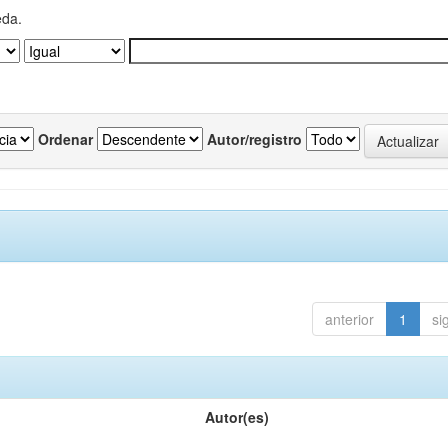
eda.
Ordenar
Autor/registro
anterior
1
si
Autor(es)