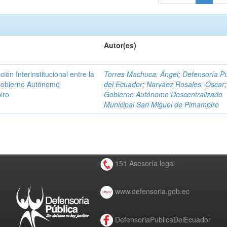
Autor(es)
n Interinstitucional entre la
Torres Machuca, Ángel
;
Defensoría Pú
 Gobierno Autónomo
del Ecuador
;
Narváez Rosales, Óscar
;
iro
Gobierno Autónomo Descentralizado
Municipal San Miguel de Pimampiro
151 Asesoría legal
www.defensoria.gob.ec
DefensoriaPublicaDelEcuador