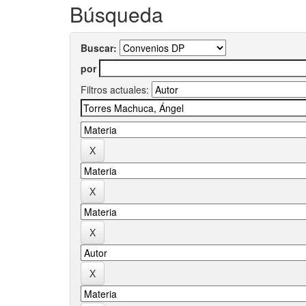
Búsqueda
Buscar:
por
Filtros actuales: