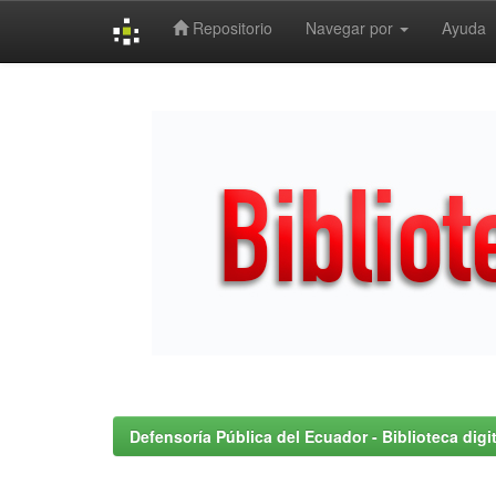
Repositorio
Navegar por
Ayuda
Skip
navigation
Defensoría Pública del Ecuador - Biblioteca digit