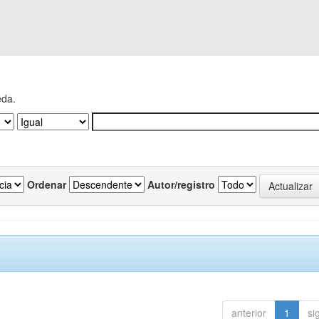
eda.
Ordenar
Autor/registro
anterior
1
si