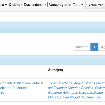
Ordenar
Autor/registro
anterior
1
si
Autor(es)
n Interinstitucional entre la
Torres Machuca, Ángel
;
Defensoría Pú
 Gobierno Autónomo
del Ecuador
;
Narváez Rosales, Óscar
;
iro
Gobierno Autónomo Descentralizado
Municipal San Miguel de Pimampiro