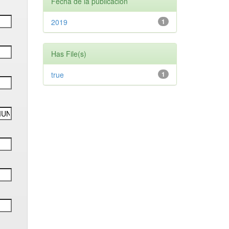
Fecha de la publicación
2019
1
Has File(s)
true
1