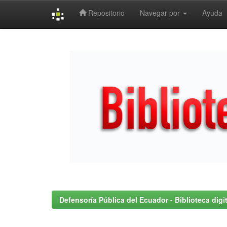
Repositorio
Navegar por
Ayuda
Skip
navigation
Defensoría Pública del Ecuador - Biblioteca digit