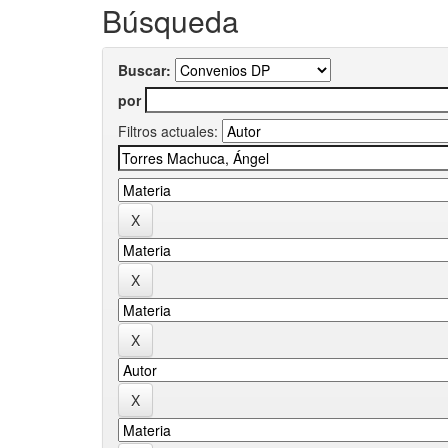
Búsqueda
Buscar:
por
Filtros actuales: