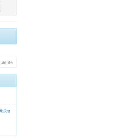
guiente
blica