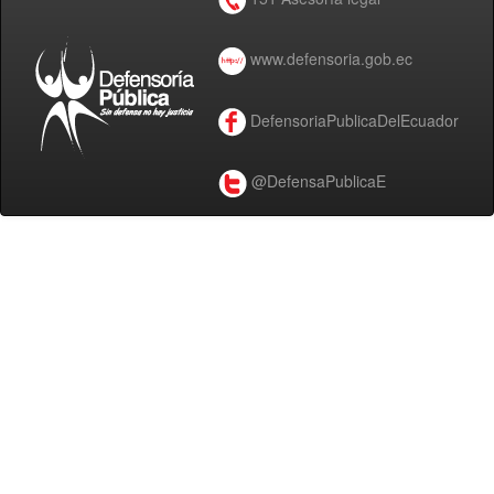
www.defensoria.gob.ec
DefensoriaPublicaDelEcuador
@DefensaPublicaE