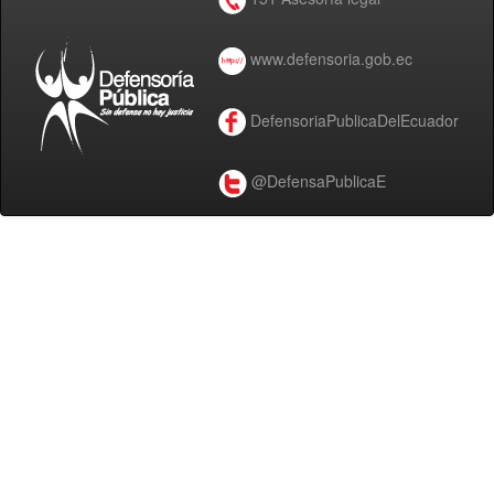
www.defensoria.gob.ec
DefensoriaPublicaDelEcuador
@DefensaPublicaE