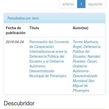
anterior
1
siguiente
Resultados por ítem:
Fecha de
Título
Autor(es)
publicación
2019-04-24
Renovación del Convenio
Torres Machuca,
de Cooperación
Ángel
;
Defensoría
Interinstitucional entre la
Pública del
Defensoría Pública del
Ecuador
;
Narváez
Ecuador y el Gobierno
Rosales, Óscar
;
Autónomo
Gobierno
Descentralizado
Autónomo
Municipal de Pimampiro
Descentralizado
Municipal San
Miguel de
Pimampiro
Descubridor