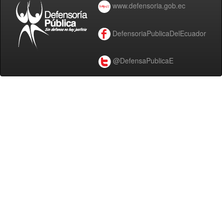
www.defensoria.gob.ec
DefensoriaPublicaDelEcuador
@DefensaPublicaE