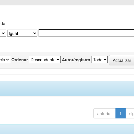
eda.
Ordenar
Autor/registro
anterior
1
si