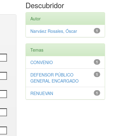
Descubridor
Autor
Narváez Rosales, Óscar
1
Temas
CONVENIO
1
DEFENSOR PÚBLICO
1
GENERAL ENCARGADO
RENUEVAN
1