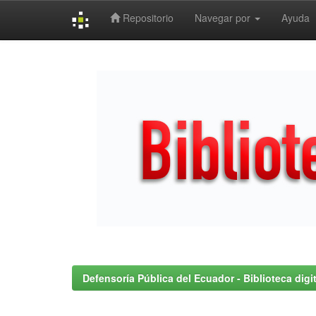
Repositorio
Navegar por
Ayuda
Skip
navigation
Defensoría Pública del Ecuador - Biblioteca digit