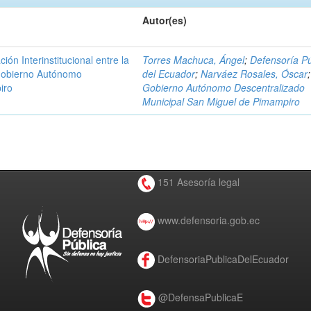
Autor(es)
n Interinstitucional entre la
Torres Machuca, Ángel
;
Defensoría Pú
 Gobierno Autónomo
del Ecuador
;
Narváez Rosales, Óscar
;
iro
Gobierno Autónomo Descentralizado
Municipal San Miguel de Pimampiro
151 Asesoría legal
www.defensoria.gob.ec
DefensoriaPublicaDelEcuador
@DefensaPublicaE