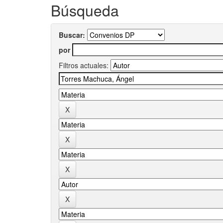
Búsqueda
Buscar:
por
Filtros actuales: