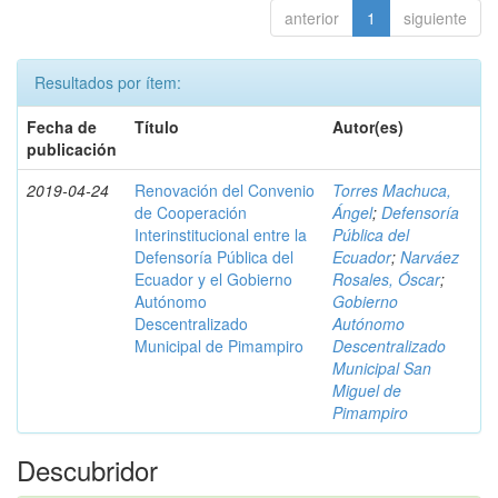
anterior
1
siguiente
Resultados por ítem:
Fecha de
Título
Autor(es)
publicación
2019-04-24
Renovación del Convenio
Torres Machuca,
de Cooperación
Ángel
;
Defensoría
Interinstitucional entre la
Pública del
Defensoría Pública del
Ecuador
;
Narváez
Ecuador y el Gobierno
Rosales, Óscar
;
Autónomo
Gobierno
Descentralizado
Autónomo
Municipal de Pimampiro
Descentralizado
Municipal San
Miguel de
Pimampiro
Descubridor