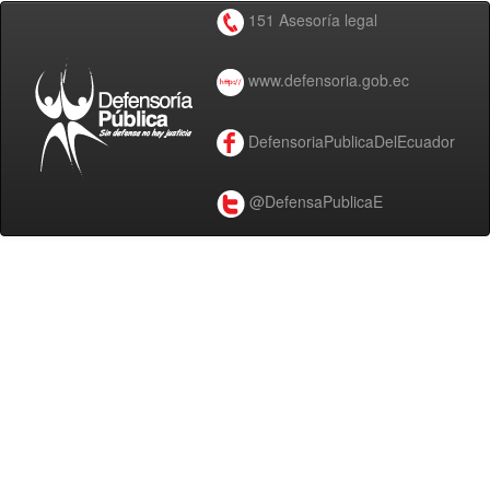
151 Asesoría legal
www.defensoria.gob.ec
DefensoriaPublicaDelEcuador
@DefensaPublicaE