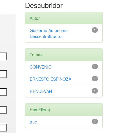
Descubridor
Autor
Gobierno Autónomo
1
Descentralizado...
Temas
CONVENIO
1
ERNESTO ESPINOZA
1
RENUEVAN
1
Has File(s)
true
1