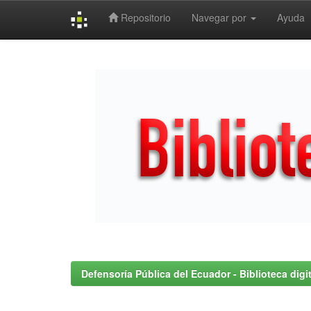
Repositorio
Navegar por
Ayuda
Skip
navigation
Defensoría Pública del Ecuador - Biblioteca digit