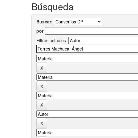
Búsqueda
Buscar:
por
Filtros actuales: