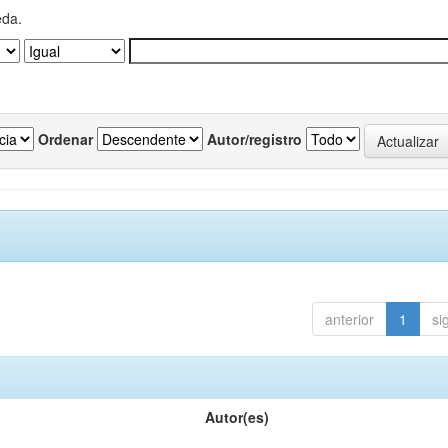
eda.
Ordenar
Autor/registro
anterior
1
si
Autor(es)