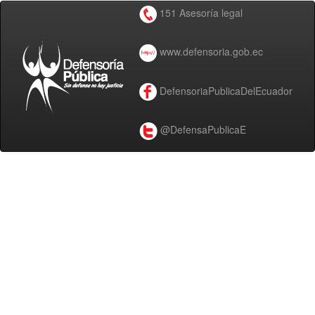
151 Asesoría legal
www.defensoria.gob.ec
DefensoriaPublicaDelEcuador
@DefensaPublicaE