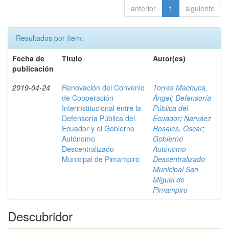
anterior
1
siguiente
Resultados por ítem:
Fecha de
Título
Autor(es)
publicación
2019-04-24
Renovación del Convenio
Torres Machuca,
de Cooperación
Ángel
;
Defensoría
Interinstitucional entre la
Pública del
Defensoría Pública del
Ecuador
;
Narváez
Ecuador y el Gobierno
Rosales, Óscar
;
Autónomo
Gobierno
Descentralizado
Autónomo
Municipal de Pimampiro
Descentralizado
Municipal San
Miguel de
Pimampiro
Descubridor