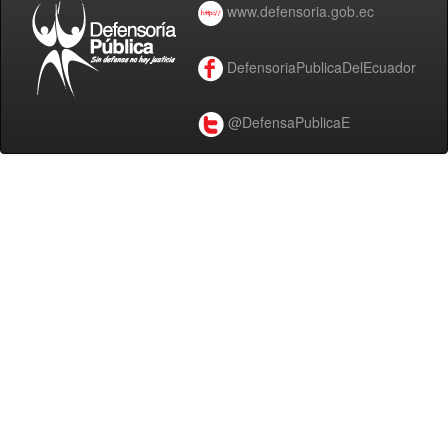
www.defensoria.gob.ec
DefensoriaPublicaDelEcuador
@DefensaPublicaE