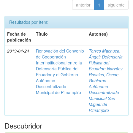
anterior
1
siguiente
Resultados por ítem:
Fecha de
Título
Autor(es)
publicación
2019-04-24
Renovación del Convenio
Torres Machuca,
de Cooperación
Ángel
;
Defensoría
Interinstitucional entre la
Pública del
Defensoría Pública del
Ecuador
;
Narváez
Ecuador y el Gobierno
Rosales, Óscar
;
Autónomo
Gobierno
Descentralizado
Autónomo
Municipal de Pimampiro
Descentralizado
Municipal San
Miguel de
Pimampiro
Descubridor