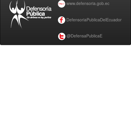
www.defensoria.gob.ec
DefensoriaPublicaDelEcuador
@DefensaPublicaE