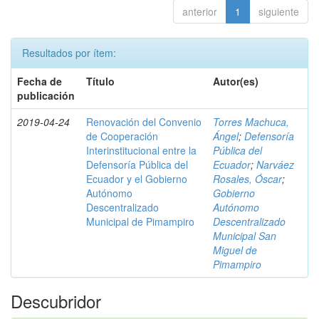
anterior
1
siguiente
Resultados por ítem:
Fecha de
Título
Autor(es)
publicación
2019-04-24
Renovación del Convenio
Torres Machuca,
de Cooperación
Ángel
;
Defensoría
Interinstitucional entre la
Pública del
Defensoría Pública del
Ecuador
;
Narváez
Ecuador y el Gobierno
Rosales, Óscar
;
Autónomo
Gobierno
Descentralizado
Autónomo
Municipal de Pimampiro
Descentralizado
Municipal San
Miguel de
Pimampiro
Descubridor