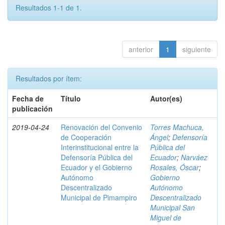
Resultados 1-1 de 1.
anterior
1
siguiente
Resultados por ítem:
Fecha de
Título
Autor(es)
publicación
2019-04-24
Renovación del Convenio
Torres Machuca,
de Cooperación
Ángel
;
Defensoría
Interinstitucional entre la
Pública del
Defensoría Pública del
Ecuador
;
Narváez
Ecuador y el Gobierno
Rosales, Óscar
;
Autónomo
Gobierno
Descentralizado
Autónomo
Municipal de Pimampiro
Descentralizado
Municipal San
Miguel de