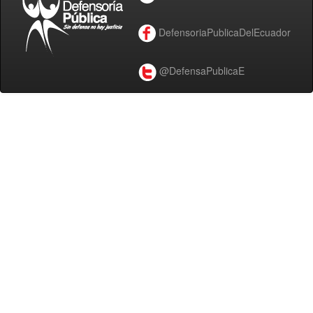
DefensoriaPublicaDelEcuador
@DefensaPublicaE