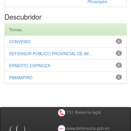
Pimampiro
Descubridor
Temas
CONVENIO
1
DEFENSOR PÚBLICO PROVINCIAL DE IM...
1
ERNESTO ESPINOZA
1
PIMAMPIRO
1
151 Asesoría legal
www.defensoria.gob.ec