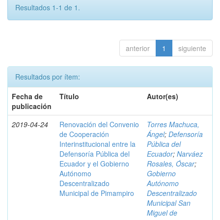
Resultados 1-1 de 1.
anterior
1
siguiente
Resultados por ítem:
Fecha de
Título
Autor(es)
publicación
2019-04-24
Renovación del Convenio
Torres Machuca,
de Cooperación
Ángel
;
Defensoría
Interinstitucional entre la
Pública del
Defensoría Pública del
Ecuador
;
Narváez
Ecuador y el Gobierno
Rosales, Óscar
;
Autónomo
Gobierno
Descentralizado
Autónomo
Municipal de Pimampiro
Descentralizado
Municipal San
Miguel de