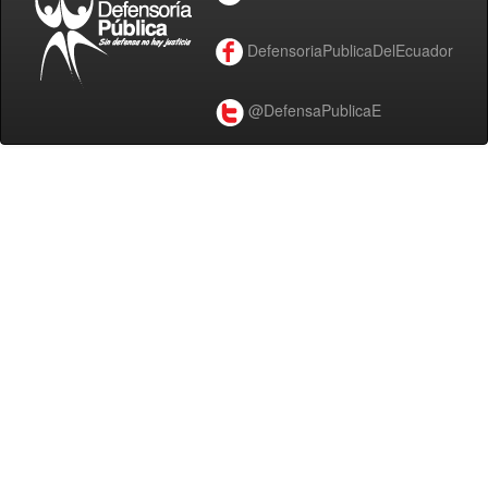
DefensoriaPublicaDelEcuador
@DefensaPublicaE