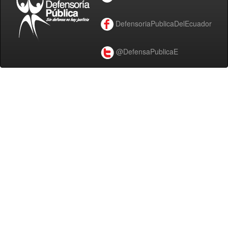
DefensoriaPublicaDelEcuador
@DefensaPublicaE