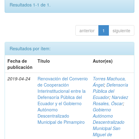
Resultados 1-1 de 1.
anterior
1
siguiente
Resultados por ítem:
Fecha de
Título
Autor(es)
publicación
2019-04-24
Renovación del Convenio
Torres Machuca,
de Cooperación
Ángel
;
Defensoría
Interinstitucional entre la
Pública del
Defensoría Pública del
Ecuador
;
Narváez
Ecuador y el Gobierno
Rosales, Óscar
;
Autónomo
Gobierno
Descentralizado
Autónomo
Municipal de Pimampiro
Descentralizado
Municipal San
Miguel de