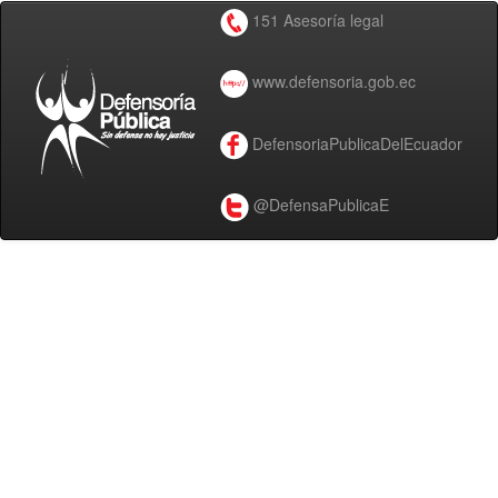
151 Asesoría legal
www.defensoria.gob.ec
DefensoriaPublicaDelEcuador
@DefensaPublicaE