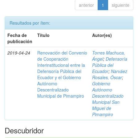
anterior
1
siguiente
Resultados por ítem:
Fecha de
Título
Autor(es)
publicación
2019-04-24
Renovación del Convenio
Torres Machuca,
de Cooperación
Ángel
;
Defensoría
Interinstitucional entre la
Pública del
Defensoría Pública del
Ecuador
;
Narváez
Ecuador y el Gobierno
Rosales, Óscar
;
Autónomo
Gobierno
Descentralizado
Autónomo
Municipal de Pimampiro
Descentralizado
Municipal San
Miguel de
Pimampiro
Descubridor