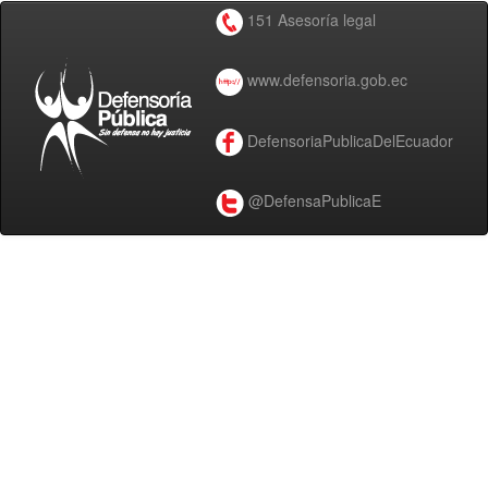
151 Asesoría legal
www.defensoria.gob.ec
DefensoriaPublicaDelEcuador
@DefensaPublicaE