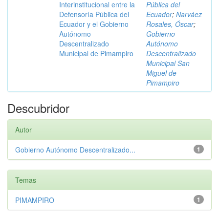
Interinstitucional entre la
Pública del
Defensoría Pública del
Ecuador
;
Narváez
Ecuador y el Gobierno
Rosales, Óscar
;
Autónomo
Gobierno
Descentralizado
Autónomo
Municipal de Pimampiro
Descentralizado
Municipal San
Miguel de
Pimampiro
Descubridor
Autor
Gobierno Autónomo Descentralizado...
1
Temas
PIMAMPIRO
1