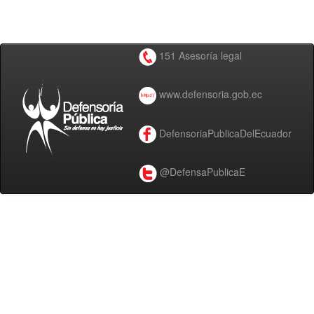
151 Asesoría legal
www.defensoria.gob.ec
DefensoriaPublicaDelEcuador
@DefensaPublicaE