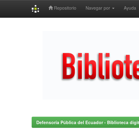
Repositorio
Navegar por
Ayuda
Skip
navigation
Defensoría Pública del Ecuador - Biblioteca digit