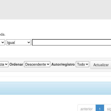
eda.
Ordenar
Autor/registro
anterior
1
si