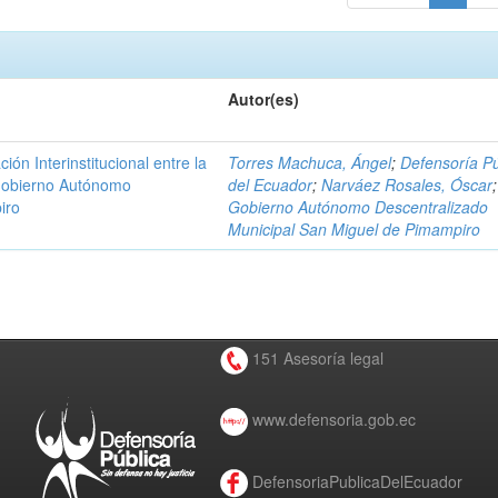
Autor(es)
n Interinstitucional entre la
Torres Machuca, Ángel
;
Defensoría Pú
 Gobierno Autónomo
del Ecuador
;
Narváez Rosales, Óscar
;
iro
Gobierno Autónomo Descentralizado
Municipal San Miguel de Pimampiro
151 Asesoría legal
www.defensoria.gob.ec
DefensoriaPublicaDelEcuador