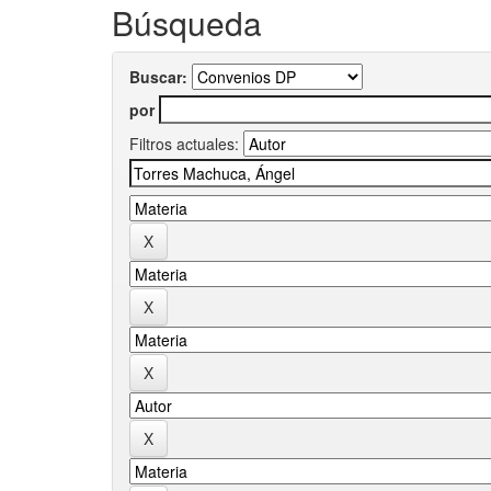
Búsqueda
Buscar:
por
Filtros actuales: