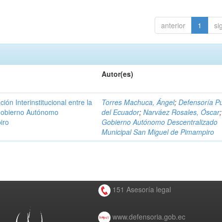
anterior
1
si
Autor(es)
n Interinstitucional entre la
Torres Machuca, Ángel
;
Defensoría Pú
 Gobierno Autónomo
del Ecuador
;
Narváez Rosales, Óscar
;
iro
Gobierno Autónomo Descentralizado
Municipal San Miguel de Pimampiro
151 Asesoría legal
www.defensoria.gob.ec