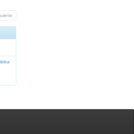
guiente
blica