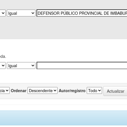
eda.
Ordenar
Autor/registro