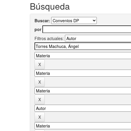
Búsqueda
Buscar:
por
Filtros actuales: