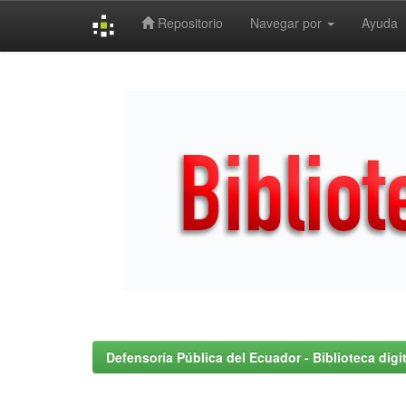
Repositorio
Navegar por
Ayuda
Skip
navigation
Defensoría Pública del Ecuador - Biblioteca digit