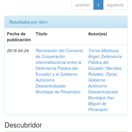
anterior
1
siguiente
Resultados por ítem:
Fecha de
Título
Autor(es)
publicación
2019-04-24
Renovación del Convenio
Torres Machuca,
de Cooperación
Ángel
;
Defensoría
Interinstitucional entre la
Pública del
Defensoría Pública del
Ecuador
;
Narváez
Ecuador y el Gobierno
Rosales, Óscar
;
Autónomo
Gobierno
Descentralizado
Autónomo
Municipal de Pimampiro
Descentralizado
Municipal San
Miguel de
Pimampiro
Descubridor