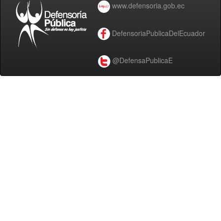
www.defensoria.gob.ec
DefensoriaPublicaDelEcuador
@DefensaPublicaE