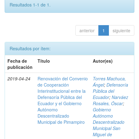
Resultados 1-1 de 1.
anterior
1
siguiente
Resultados por ítem:
Fecha de
Título
Autor(es)
publicación
2019-04-24
Renovación del Convenio
Torres Machuca,
de Cooperación
Ángel
;
Defensoría
Interinstitucional entre la
Pública del
Defensoría Pública del
Ecuador
;
Narváez
Ecuador y el Gobierno
Rosales, Óscar
;
Autónomo
Gobierno
Descentralizado
Autónomo
Municipal de Pimampiro
Descentralizado
Municipal San
Miguel de