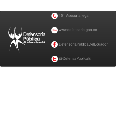
151 Asesoría legal
www.defensoria.gob.ec
DefensoriaPublicaDelEcuador
@DefensaPublicaE