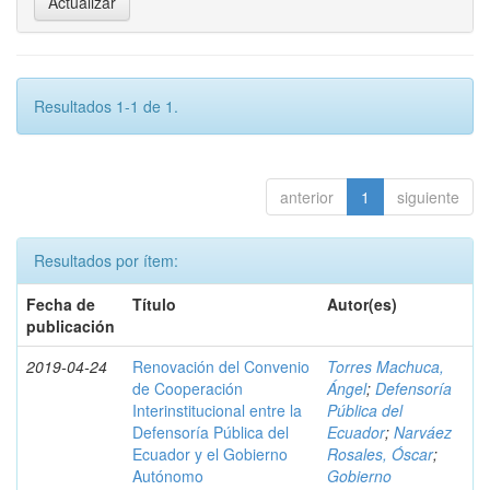
Resultados 1-1 de 1.
anterior
1
siguiente
Resultados por ítem:
Fecha de
Título
Autor(es)
publicación
2019-04-24
Renovación del Convenio
Torres Machuca,
de Cooperación
Ángel
;
Defensoría
Interinstitucional entre la
Pública del
Defensoría Pública del
Ecuador
;
Narváez
Ecuador y el Gobierno
Rosales, Óscar
;
Autónomo
Gobierno