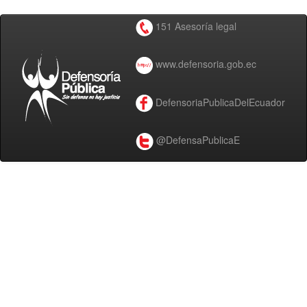
151 Asesoría legal
www.defensoria.gob.ec
DefensoriaPublicaDelEcuador
@DefensaPublicaE