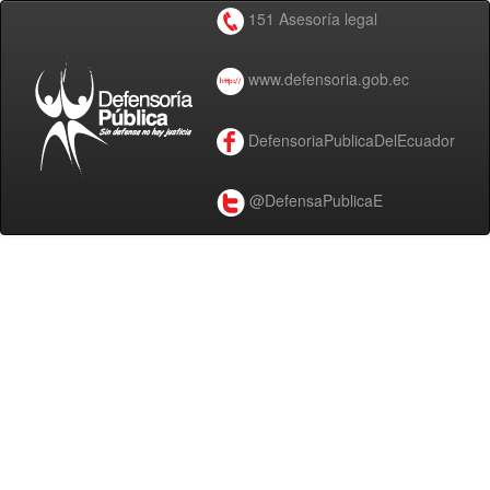
151 Asesoría legal
www.defensoria.gob.ec
DefensoriaPublicaDelEcuador
@DefensaPublicaE