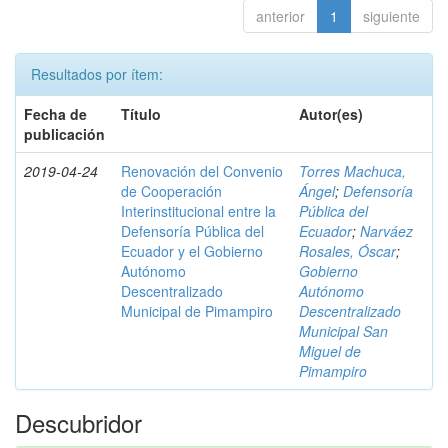
anterior
1
siguiente
Resultados por ítem:
Fecha de
Título
Autor(es)
publicación
2019-04-24
Renovación del Convenio
Torres Machuca,
de Cooperación
Ángel
;
Defensoría
Interinstitucional entre la
Pública del
Defensoría Pública del
Ecuador
;
Narváez
Ecuador y el Gobierno
Rosales, Óscar
;
Autónomo
Gobierno
Descentralizado
Autónomo
Municipal de Pimampiro
Descentralizado
Municipal San
Miguel de
Pimampiro
Descubridor