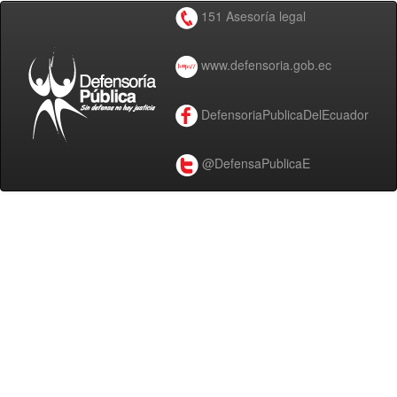
151 Asesoría legal
www.defensoria.gob.ec
DefensoriaPublicaDelEcuador
@DefensaPublicaE