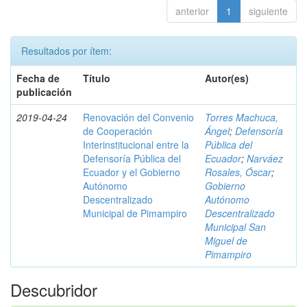
anterior
1
siguiente
Resultados por ítem:
Fecha de
Título
Autor(es)
publicación
2019-04-24
Renovación del Convenio
Torres Machuca,
de Cooperación
Ángel
;
Defensoría
Interinstitucional entre la
Pública del
Defensoría Pública del
Ecuador
;
Narváez
Ecuador y el Gobierno
Rosales, Óscar
;
Autónomo
Gobierno
Descentralizado
Autónomo
Municipal de Pimampiro
Descentralizado
Municipal San
Miguel de
Pimampiro
Descubridor