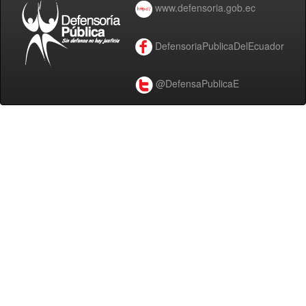
www.defensoria.gob.ec
DefensoriaPublicaDelEcuador
@DefensaPublicaE