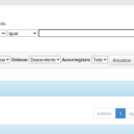
eda.
Ordenar
Autor/registro
anterior
1
si