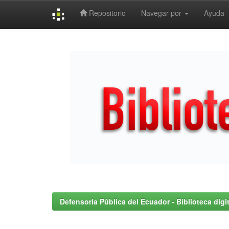
Repositorio
Navegar por
Ayuda
Skip
navigation
Defensoría Pública del Ecuador - Biblioteca digit