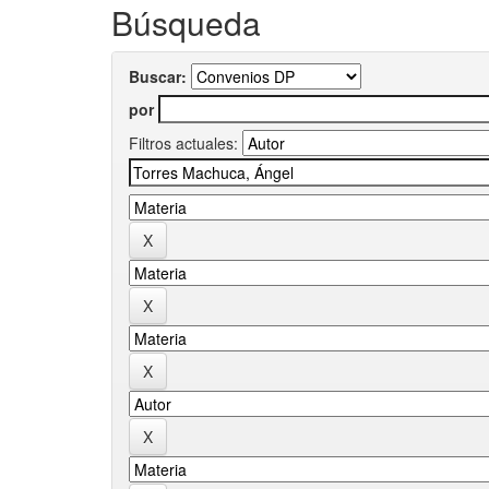
Búsqueda
Buscar:
por
Filtros actuales: