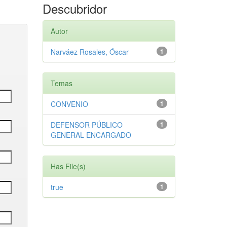
Descubridor
Autor
Narváez Rosales, Óscar
1
Temas
CONVENIO
1
DEFENSOR PÚBLICO
1
GENERAL ENCARGADO
Has File(s)
true
1