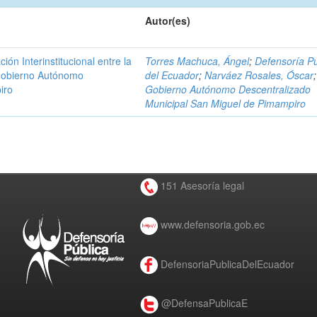
Autor(es)
n Interinstitucional entre la
Torres Machuca, Ángel
;
Defensoría Pú
 Gobierno Autónomo
del Ecuador
;
Narváez Rosales, Óscar
;
iro
Gobierno Autónomo Descentralizado
Municipal San Miguel de Pimampiro
151 Asesoría legal
www.defensoria.gob.ec
DefensoriaPublicaDelEcuador
@DefensaPublicaE