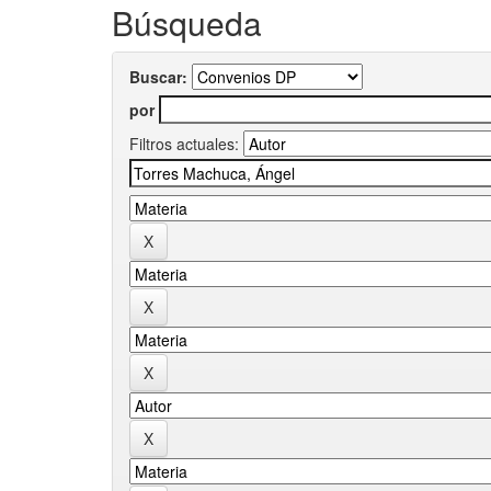
Búsqueda
Buscar:
por
Filtros actuales: