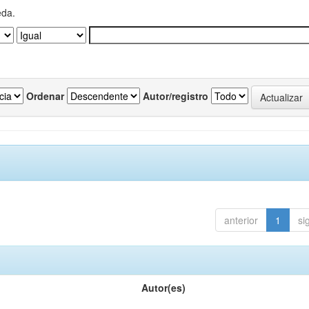
eda.
Ordenar
Autor/registro
anterior
1
si
Autor(es)