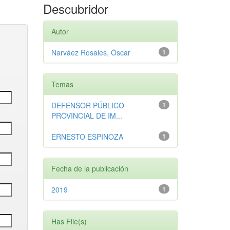
Descubridor
Autor
Narváez Rosales, Óscar
1
Temas
DEFENSOR PÚBLICO
1
PROVINCIAL DE IM...
ERNESTO ESPINOZA
1
Fecha de la publicación
2019
1
Has File(s)