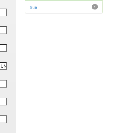
true
1