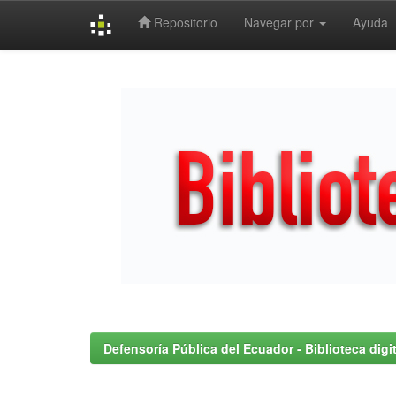
Repositorio
Navegar por
Ayuda
Skip
navigation
Defensoría Pública del Ecuador - Biblioteca digit